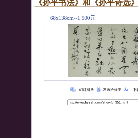
《孙平书法》和《孙平诗选
68x138cm--1 500元
幻灯播放
发送给好友
下
本
日
1
本
周
1
本