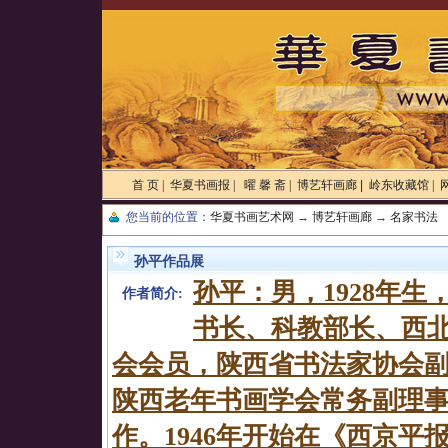
首 页
|
华夏书画报
|
曜 馨 斋
|
博艺轩画廊 |
岭东收藏馆
|
您当前的位置：
华夏书画艺术网
→
博艺轩画廊
→
名家书法
孙平作品展
孙平：男，1928年
作者简介:
书长、科教部长、西
会会员，陕西省书法家协会
陕西老年书画学会常务副理
作。1946年开始在《西京