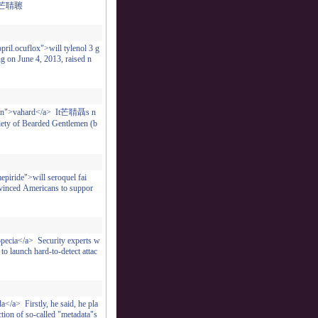
way.芒聙聺
ril.ocuflox">will tylenol 3 g
g on June 4, 2013, raised n
amycin">vahard</a> It芒聙聶s n
ciety of Bearded Gentlemen (b
epiride">will seroquel fai
onvinced Americans to suppor
opecia</a> Security experts w
to launch hard-to-detect attac
</a> Firstly, he said, he pla
ction of so-called "metadata"s