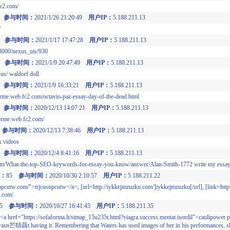
fc2.com/
5
参与时间：
2021/1/26 21:20:49
用户IP：
5.188.211.13
/
5
参与时间：
2021/1/17 17:47:28
用户IP：
5.188.211.13
u:8000/nexus_uis/930
5
参与时间：
2021/1/9 20:47:49
用户IP：
5.188.211.13
us/ waldorf doll
5
参与时间：
2021/1/9 16:33:21
用户IP：
5.188.211.13
rme.web.fc2.com/octavio-paz-essay-day-of-the-dead.html
5
参与时间：
2020/12/13 14:07:21
用户IP：
5.188.211.13
orme.web.fc2.com/
5
参与时间：
2020/12/13 7:38:46
用户IP：
5.188.211.13
x videos
5
参与时间：
2020/12/4 8:41:16
用户IP：
5.188.211.13
m/What-the-top-SEO-keywords-for-essay-you-know/answer/Alan-Smith-1772 write my essa
：
85
参与时间：
2020/10/30 2:10:57
用户IP：
5.188.211.22
pcutw.com/">trjcusnpcutw</a>, [url=http://iykkejmzuzku.com/]iykkejmzuzku[/url], [link=htt
f.com/
85
参与时间：
2020/10/27 16:41:45
用户IP：
5.188.211.35
<a href="https://sofaforma.lt/stmap_15u235t.html?viagra.success.mentat.isordil">caulipower 
, wasn芒聙聶t having it. Remembering that Waters has used images of her in his performances, 