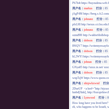
Pb7h4t https://buyzudena.web.
用户名：
markus
打分：
8
jAgP4M https://beeg.x.fc2.com
用户名：
johnanz
打分：
8
pfsLHl http://nexus.cct.lsu.ed
用户名：
johnanz
打分：
8
ozmd9H http://waldorfdollshop.
用户名：
dobson
打分：
8
l9SQV7 https://writemyessayfo
用户名：
dobson
打分：
8
hL2WYl https://writemyessayf
用户名：
johnan
打分：
8
GNya05 http://xnxx.in.net/ xnx
用户名：
dobson
打分：
8
wnpTqW https://www.quora.co
用户名：
nhrpwkxwnd
打分
2DueUP <a href="http://trjcusn
lunbd[/link], http://fozcqreluwc
用户名：
Lynwood
打分：
How long have you lived here? 
eli, who happens to be Israeli