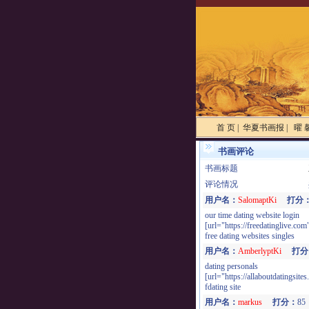
首 页
|
华夏书画报
|
曜 
书画评论
书画标题
评论情况
用户名：
SalomaptKi
打分
our time dating website login
[url="https://freedatinglive.com"
free dating websites singles
用户名：
AmberlyptKi
打分
dating personals
[url="https://allaboutdatingsite
fdating site
用户名：
markus
打分：
8